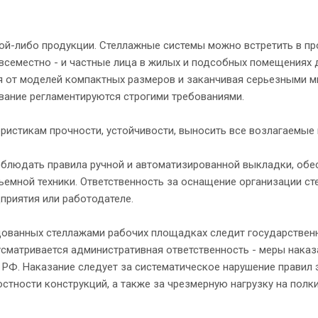
ой-либо продукции. Стеллажные системы можно встретить в пр
овсеместно - и частные лица в жилых и подсобных помещениях 
ая от моделей компактных размеров и заканчивая серьезными 
вание регламентируются строгими требованиями.
истикам прочности, устойчивости, выносить все возлагаемые 
блюдать правила ручной и автоматизированной выкладки, обе
емной техники. Ответственность за оснащение организации ст
приятия или работодателе.
ованных стеллажами рабочих площадках следит государственна
усматривается административная ответственность - меры нака
х РФ. Наказание следует за систематическое нарушение правил
стности конструкций, а также за чрезмерную нагрузку на полки