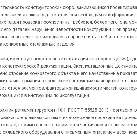
еятельность конструкторских бюро, занимающихся проектирова
 стеллажей должна содержаться вся необходимая информация, 
ях такая проверка прочности не требуется, более того, она мо
ых его деталей, нарушения целостности конструкции. При про
ески запрещены, производитель вправе снять с себя ответстве
на конкретные стеллажные изделия.
ажи, имеет руководство по эксплуатации (паспорт изделия), г
ма конструкторской документации. Эксплуатационные документ
жено строение конкретного объекта и его качественные показа
ржится информация о проверке конструкции на исправность, в
из строя элементов, факторы изнашиваемости частей конструк
ержащихся в инструкции по эксплуатации.
иятии регламентируется п.10.1. ГОСТ Р 55525-2013 - согласно
рования стеллажных систем и их возможные проверки на прочно
 складе, помимо прочего занимается частичным и полным техн
р складского оборудования с письменным описанием всех неис