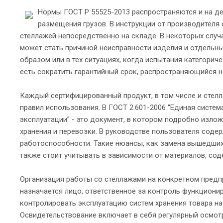
Нормы ГОСТ Р 55525-2013 распространяются и на д
размещения грузов. В инструкции от производителя
стеллажей непосредственно на складе. В некоторых случа
может стать причиной неисправности изделия и отдельн
образом или в тех ситуациях, когда испытания категорич
есть сократить гарантийный срок, распространяющийся 
Каждый сертифицированный продукт, в том числе и стелл
правил использования. В ГОСТ 2.601-2006 “Единая систе
эксплуатации” - это документ, в котором подробно изло
хранения и перевозки. В руководстве пользователя соде
работоспособности. Такие нюансы, как замена вышедших 
также стоит учитывать в зависимости от материалов, сод
Организация работы со стеллажами на конкретном предпр
назначается лицо, ответственное за контроль функциони
контролировать эксплуатацию систем хранения товара на
Освидетельствование включает в себя регулярный осмот