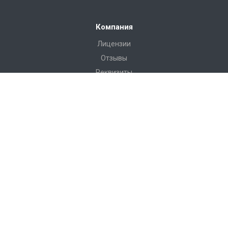
Компания
Лицензии
Отзывы
Реквизиты
Сервис
Доставка
Монтаж
Гарантия
Замер
Проект
Подготовка
Каталог
Производство