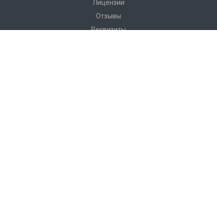
Лицензии
Отзывы
Реквизиты
Сервис
Доставка
Монтаж
Гарантия
Замер
Проект
Подготовка
Каталог
Производство
Фото объектов
Новости
Статьи