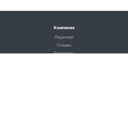
Компания
Лицензии
Отзывы
Реквизиты
Сервис
Доставка
Монтаж
Гарантия
Замер
Проект
Подготовка