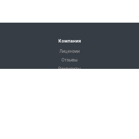
Компания
Лицензии
Отзывы
Реквизиты
Сервис
Доставка
Монтаж
Гарантия
Замер
Проект
Подготовка