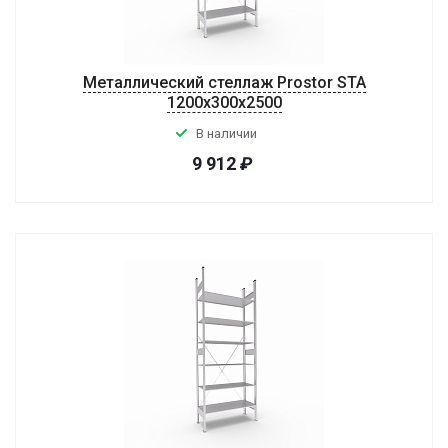
Металлический стеллаж Prostor STA
1200х300х2500
В наличии
9 912
₽