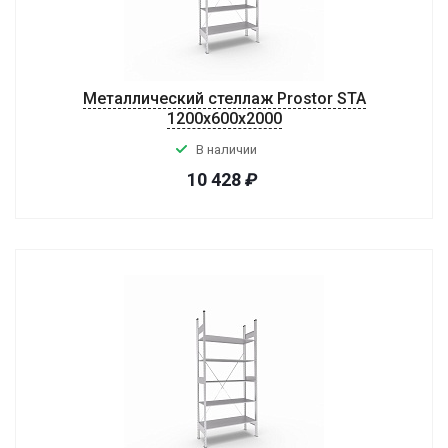
Металлический стеллаж Prostor STA
1200х600х2000
В наличии
10 428
₽