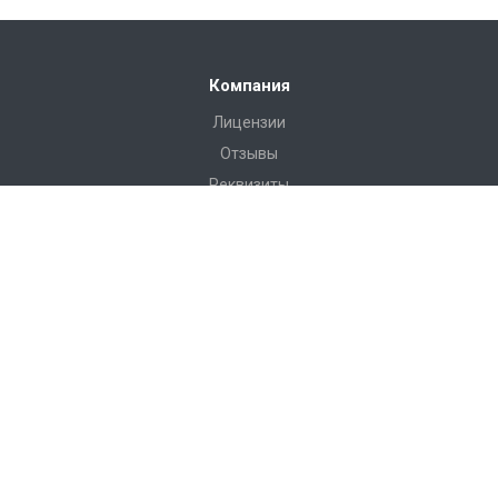
Компания
Лицензии
Отзывы
Реквизиты
Сервис
Доставка
Монтаж
Гарантия
Замер
Проект
Подготовка
Каталог