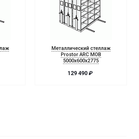
ллаж
Металлический стеллаж
Prostor ARC MOB
5000x600x2775
129 490
₽