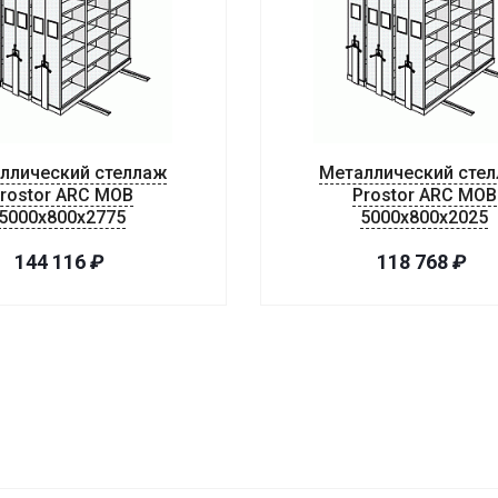
ллический стеллаж
Металлический сте
rostor ARC MOB
Prostor ARC MOB
5000x800x2775
5000x800x2025
144 116
₽
118 768
₽