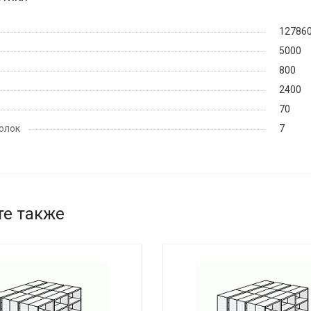
12786
5000
800
2400
70
олок
7
те также